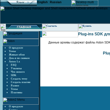
English
:
Russian
Plug-ins SDK дл
Данные архивы содержат файлы Aston SDK,
О продукте
Темы
Plu
Живые обои
Док-я по скинам
Aston 1.x
FAQ
Утилиты
Что нового
SDK
Создать тему
Создать плагин
Разное
Темы
Плагины
О продукте
Скины